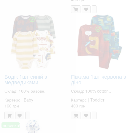
Бодік 1шт синій з
Піжама 1шт червона з
медведиками
діно
Склад: 100% бавовн..
Склад: 100% cotton..
Картерс | Baby
Картерс | Toddler
160 грн
400 грн
новинка!