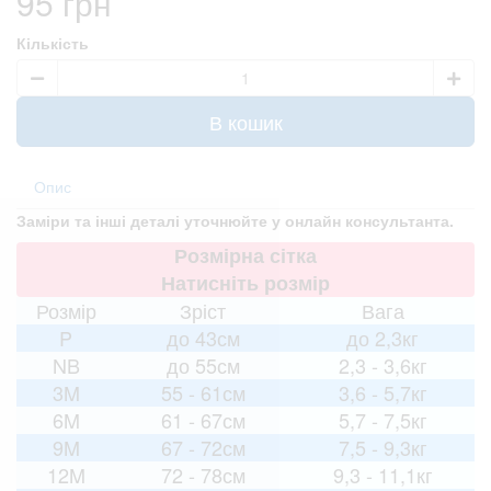
95 грн
Кількість
В кошик
Опис
Заміри та інші деталі уточнюйте у онлайн консультанта.
Розмірна сітка
Натисніть розмір
Розмір
Зріст
Вага
P
до 43см
до 2,3кг
NB
до 55см
2,3 - 3,6кг
3M
55 - 61см
3,6 - 5,7кг
6M
61 - 67см
5,7 - 7,5кг
9M
67 - 72см
7,5 - 9,3кг
12M
72 - 78см
9,3 - 11,1кг