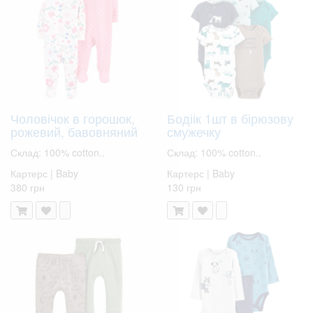
Чоловічок в горошок,
Бодіік 1шт в бірюзову
рожевий, бавовняний
смужечку
Склад: 100% cotton..
Склад: 100% cotton..
Картерс | Baby
Картерс | Baby
380 грн
130 грн