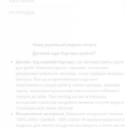
ХЛОПЧИКАМ
РОЗПРОДАЖ
Чому українські родини хочуть
Дитячий одяг Картерс купити?
Дизайн від компанії
Картерс
. Це світовий рівень одягу
для дітей. Унікальні принти, нашивки, неповторні
декоративні елементи, вишивка, тонко підібрані кольори і
фактура. Все це в гармонійному поєднанні
перетворюють наших дітей в милих принцес, казкових
героїв, маленьких пухнастиків яких хочеться обіймати і
тиснути до себе. При погляді на цих м'якеньких,
кольорових карапузів неодмінно виникне почуття радості
і посмішка осяє ваше обличчя.
Високоякісні матеріали.
Бавовняні натуральні тканини
100% cotton interlock, 100% cotton rib використовуються в
моделях для теплої погоди які контактують з тілом такі як