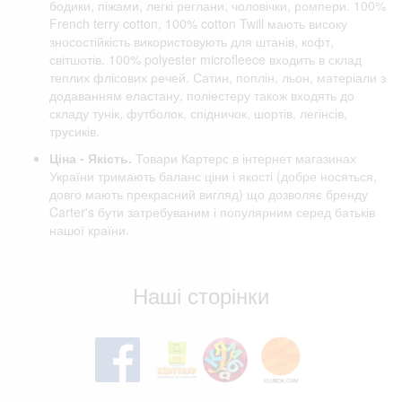
бодики, піжами, легкі реглани, чоловічки, ромпери. 100%
French terry cotton, 100% cotton Twill мають високу
зносостійкість використовують для штанів, кофт,
світшотів. 100% polyester microfleece входить в склад
теплих флісових речей. Сатин, поплін, льон, матеріали з
додаванням еластану, поліестеру також входять до
складу тунік, футболок, спідничок, шортів, легінсів,
трусиків.
Ціна - Якість.
Товари Картерс в інтернет магазинах
України тримають баланс ціни і якості (добре носяться,
довго мають прекрасний вигляд) що дозволяє бренду
Carter's бути затребуваним і популярним серед батьків
нашої країни.
Відгуки клієнтів
Наші сторінки