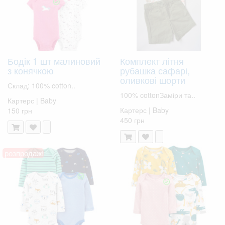
Бодік 1 шт малиновий
Комплект літня
з конячкою
рубашка сафарі,
оливкові шорти
Склад: 100% cotton..
100% cottonЗаміри та..
Картерс | Baby
Картерс | Baby
150 грн
450 грн
розпродаж!