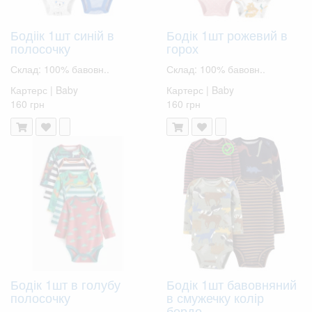
Бодіік 1шт синій в
Бодік 1шт рожевий в
полосочку
горох
Склад: 100% бавовн..
Склад: 100% бавовн..
Картерс | Baby
Картерс | Baby
160 грн
160 грн
Бодік 1шт в голубу
Бодік 1шт бавовняний
полосочку
в смужечку колір
бордо