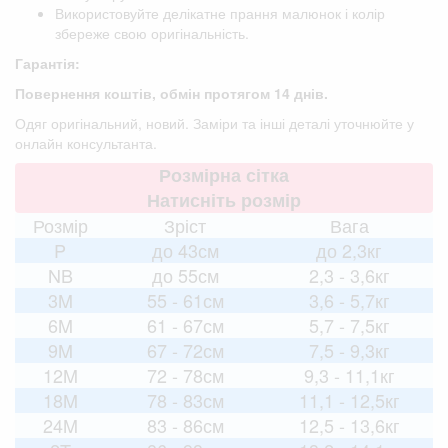
Використовуйте делікатне прання малюнок і колір
збереже свою оригінальність.
Гарантія:
Повернення коштів, обмін протягом 14 днів.
Одяг оригінальний, новий. Заміри та інші деталі уточнюйте у
онлайн консультанта.
Розмірна сітка
Натисніть розмір
Розмір
Зріст
Вага
P
до 43см
до 2,3кг
NB
до 55см
2,3 - 3,6кг
3M
55 - 61см
3,6 - 5,7кг
6M
61 - 67см
5,7 - 7,5кг
9M
67 - 72см
7,5 - 9,3кг
12M
72 - 78см
9,3 - 11,1кг
18M
78 - 83см
11,1 - 12,5кг
24M
83 - 86см
12,5 - 13,6кг