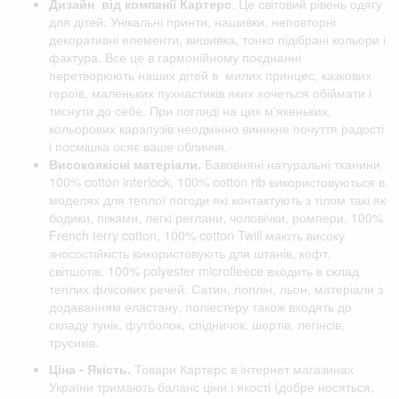
Дизайн від компанії
Картерс
. Це світовий рівень одягу
для дітей. Унікальні принти, нашивки, неповторні
декоративні елементи, вишивка, тонко підібрані кольори і
фактура. Все це в гармонійному поєднанні
перетворюють наших дітей в милих принцес, казкових
героїв, маленьких пухнастиків яких хочеться обіймати і
тиснути до себе. При погляді на цих м'якеньких,
кольорових карапузів неодмінно виникне почуття радості
і посмішка осяє ваше обличчя.
Високоякісні матеріали.
Бавовняні натуральні тканини
100% cotton interlock, 100% cotton rib використовуються в
моделях для теплої погоди які контактують з тілом такі як
бодики, піжами, легкі реглани, чоловічки, ромпери. 100%
French terry cotton, 100% cotton Twill мають високу
зносостійкість використовують для штанів, кофт,
світшотів. 100% polyester microfleece входить в склад
теплих флісових речей. Сатин, поплін, льон, матеріали з
додаванням еластану, поліестеру також входять до
складу тунік, футболок, спідничок, шортів, легінсів,
трусиків.
Ціна - Якість.
Товари Картерс в інтернет магазинах
України тримають баланс ціни і якості (добре носяться,