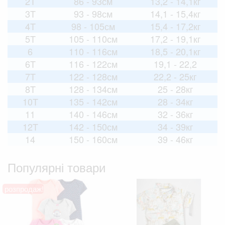
2T
86 - 93см
13,2 - 14,1кг
3T
93 - 98см
14,1 - 15,4кг
4T
98 - 105см
15,4 - 17,2кг
5T
105 - 110см
17,2 - 19,1кг
6
110 - 116см
18,5 - 20,1кг
6T
116 - 122см
19,1 - 22,2
7T
122 - 128см
22,2 - 25кг
8T
128 - 134см
25 - 28кг
10T
135 - 142см
28 - 34кг
11
140 - 146см
32 - 36кг
12T
142 - 150см
34 - 39кг
14
150 - 160см
39 - 46кг
Популярні товари
розпродаж!