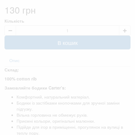
130 грн
Кількість
В кошик
Опис
Склад:
100% cotton rib
Замовляйте бодики Carter’s:
Комфортний, натуральний матеріал.
Бодики із застібками кнопочками для зручної заміни
підгузку.
Вільна горловина не обмежує рухів.
Приємні кольори, оригінальні малюнки.
Підійде для ігор в приміщенні, прогулянок на вулиці в
теплу пору.