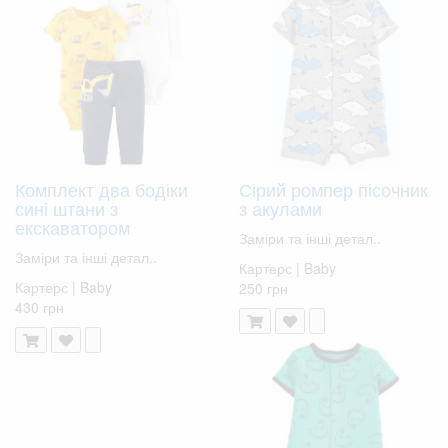
Комплект два бодіки
Сірий ромпер пісочник
сині штани з
з акулами
екскаватором
Заміри та інші детал..
Заміри та інші детал..
Картерс | Baby
Картерс | Baby
250 грн
430 грн