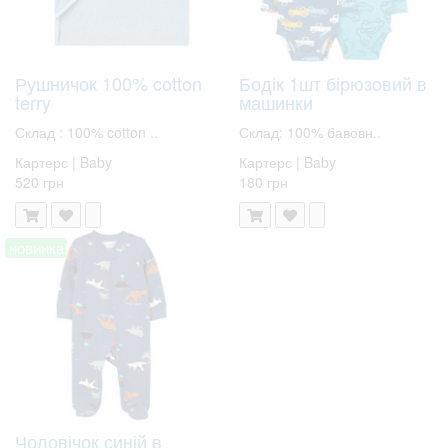
Рушничок 100% cotton
Бодік 1шт бірюзовий в
terry
машинки
Склад : 100% cotton ..
Склад: 100% бавовн..
Картерс | Baby
Картерс | Baby
520 грн
180 грн
новинка!
Чоловічок синій в