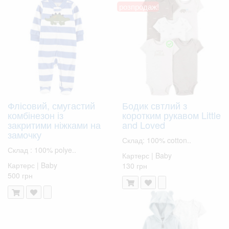
розпродаж!
Флісовий, смугастий
Бодик свтлий з
комбінезон із
коротким рукавом Little
закритими ніжками на
and Loved
замочку
Склад: 100% cotton..
Склад : 100% polye..
Картерс | Baby
Картерс | Baby
130 грн
500 грн