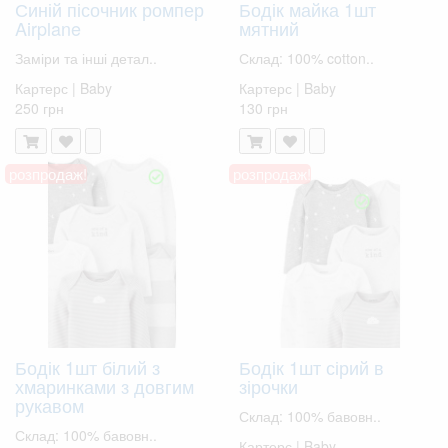
Синій пісочник ромпер
Бодік майка 1шт
Airplane
мятний
Заміри та інші детал..
Склад: 100% cotton..
Картерс | Baby
Картерс | Baby
250 грн
130 грн
розпродаж!
розпродаж!
Бодік 1шт білий з
Бодік 1шт сірий в
хмаринками з довгим
зірочки
рукавом
Склад: 100% бавовн..
Склад: 100% бавовн..
Картерс | Baby