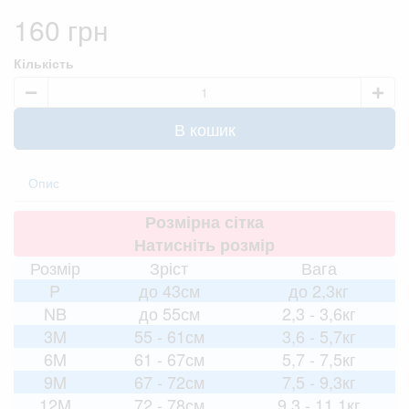
160 грн
Кількість
В кошик
Опис
Розмірна сітка
Натисніть розмір
Розмір
Зріст
Вага
P
до 43см
до 2,3кг
NB
до 55см
2,3 - 3,6кг
3M
55 - 61см
3,6 - 5,7кг
6M
61 - 67см
5,7 - 7,5кг
9M
67 - 72см
7,5 - 9,3кг
12M
72 - 78см
9,3 - 11,1кг