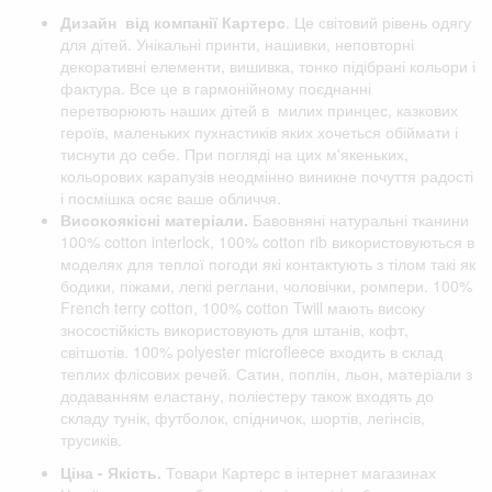
Дизайн від компанії
Картерс
. Це світовий рівень одягу
для дітей. Унікальні принти, нашивки, неповторні
декоративні елементи, вишивка, тонко підібрані кольори і
фактура. Все це в гармонійному поєднанні
перетворюють наших дітей в милих принцес, казкових
героїв, маленьких пухнастиків яких хочеться обіймати і
тиснути до себе. При погляді на цих м'якеньких,
кольорових карапузів неодмінно виникне почуття радості
і посмішка осяє ваше обличчя.
Високоякісні матеріали.
Бавовняні натуральні тканини
100% cotton interlock, 100% cotton rib використовуються в
моделях для теплої погоди які контактують з тілом такі як
бодики, піжами, легкі реглани, чоловічки, ромпери. 100%
French terry cotton, 100% cotton Twill мають високу
зносостійкість використовують для штанів, кофт,
світшотів. 100% polyester microfleece входить в склад
теплих флісових речей. Сатин, поплін, льон, матеріали з
додаванням еластану, поліестеру також входять до
складу тунік, футболок, спідничок, шортів, легінсів,
трусиків.
Ціна - Якість.
Товари Картерс в інтернет магазинах