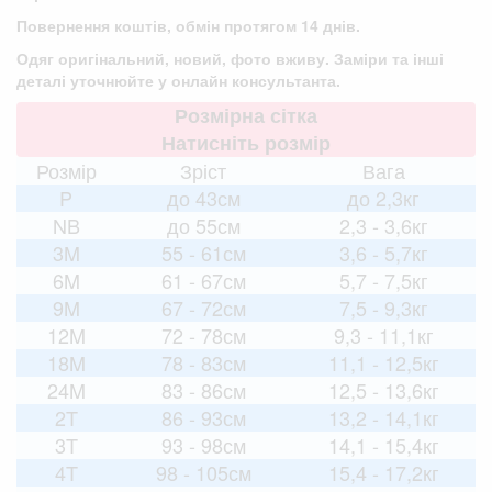
Повернення коштів, обмін протягом 14 днів.
Одяг оригінальний, новий, фото вживу. Заміри та інші
деталі уточнюйте у онлайн консультанта.
Розмірна сітка
Натисніть розмір
Розмір
Зріст
Вага
P
до 43см
до 2,3кг
NB
до 55см
2,3 - 3,6кг
3M
55 - 61см
3,6 - 5,7кг
6M
61 - 67см
5,7 - 7,5кг
9M
67 - 72см
7,5 - 9,3кг
12M
72 - 78см
9,3 - 11,1кг
18M
78 - 83см
11,1 - 12,5кг
24M
83 - 86см
12,5 - 13,6кг
2T
86 - 93см
13,2 - 14,1кг
3T
93 - 98см
14,1 - 15,4кг
4T
98 - 105см
15,4 - 17,2кг