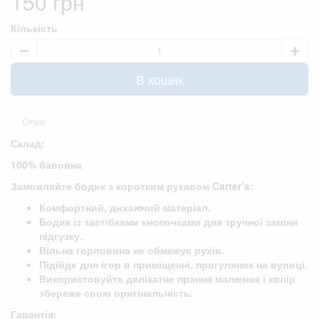
150 грн
Кількість
В кошик
Опис
Склад:
100% бавовна
Замовляйте бодик з коротким рукавом Carter’s:
Комфортний, дихаючий матеріал.
Бодик із застібками кнопочками для зручної заміни
підгузку.
Вільна горловина не обмежує рухів.
Підійде для ігор в приміщенні, прогулянок на вулиці.
Використовуйте делікатне прання малюнок і колір
збереже свою оригінальність.
Гарантія: