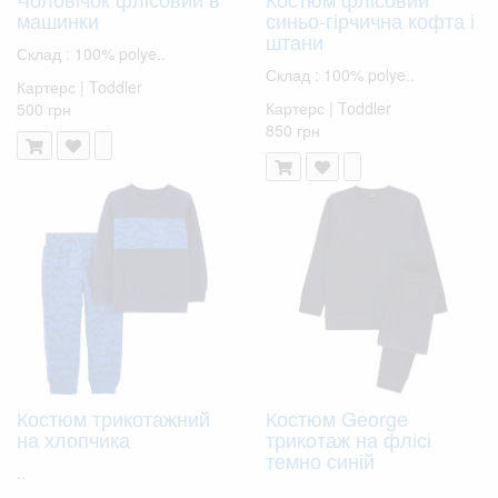
машинки
синьо-гірчична кофта і
штани
Склад : 100% polye..
Склад : 100% polye..
Картерс | Toddler
Картерс | Toddler
500 грн
850 грн
Костюм трикотажний
Костюм George
на хлопчика
трикотаж на флісі
темно синій
..
..