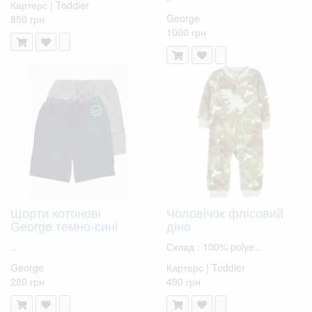
Картерс | Toddler
George
850 грн
1000 грн
Шорти котонові
Чоловічок флісовий
George темно-сині
діно
..
Склад : 100% polye..
George
Картерс | Toddler
280 грн
490 грн