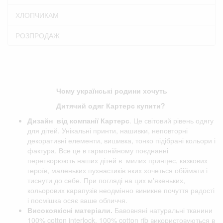
ХЛОПЧИКАМ
РОЗПРОДАЖ
Чому українські родини хочуть
Дитячий одяг Картерс купити?
Дизайн від компанії
Картерс
. Це світовий рівень одягу
для дітей. Унікальні принти, нашивки, неповторні
декоративні елементи, вишивка, тонко підібрані кольори і
фактура. Все це в гармонійному поєднанні
перетворюють наших дітей в милих принцес, казкових
героїв, маленьких пухнастиків яких хочеться обіймати і
тиснути до себе. При погляді на цих м'якеньких,
кольорових карапузів неодмінно виникне почуття радості
і посмішка осяє ваше обличчя.
Високоякісні матеріали.
Бавовняні натуральні тканини
100% cotton interlock, 100% cotton rib використовуються в