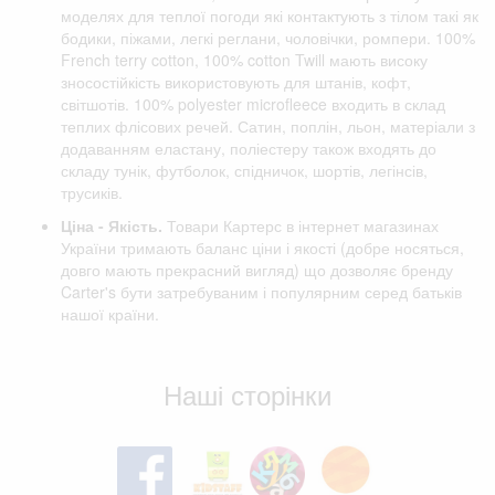
моделях для теплої погоди які контактують з тілом такі як
бодики, піжами, легкі реглани, чоловічки, ромпери. 100%
French terry cotton, 100% cotton Twill мають високу
зносостійкість використовують для штанів, кофт,
світшотів. 100% polyester microfleece входить в склад
теплих флісових речей. Сатин, поплін, льон, матеріали з
додаванням еластану, поліестеру також входять до
складу тунік, футболок, спідничок, шортів, легінсів,
трусиків.
Ціна - Якість.
Товари Картерс в інтернет магазинах
України тримають баланс ціни і якості (добре носяться,
довго мають прекрасний вигляд) що дозволяє бренду
Carter's бути затребуваним і популярним серед батьків
нашої країни.
Відгуки клієнтів
Наші сторінки