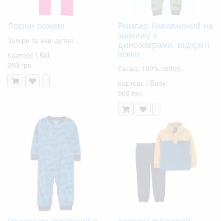
Лосіни рожеві
Ромпер бавовняний на
замочку з
Заміри та інші детал..
динозаврами, відкриті
ніжки
Картерс | Kid
280 грн
Склад: 100% cotton..
Картерс | Baby
500 грн
Чоловічок флісовий в
Костюм флісовий