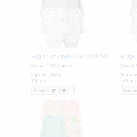
Бодік 1шт сірий I love MOMMY
Бодік
Склад: 100% бавовн..
Склад: 
Картерс | Baby
Картерс
160 грн
160 грн
В кошик
В коши