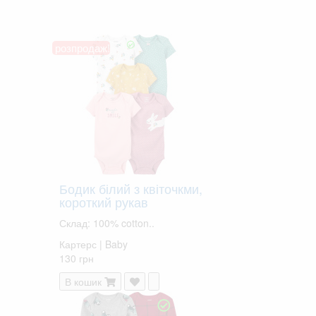
розпродаж!
Бодик білий з квіточкми,
короткий рукав
Склад: 100% cotton..
Картерс | Baby
130 грн
В кошик