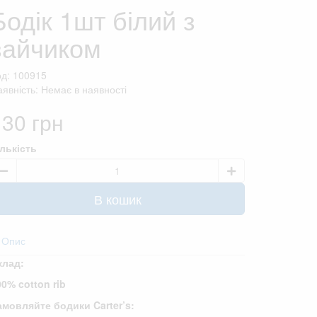
Бодік 1шт білий з
зайчиком
од: 100915
явність: Немає в наявності
130 грн
ількість
В кошик
Опис
клад:
00% cotton rib
амовляйте бодики Carter’s: