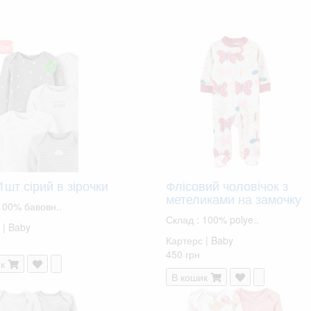
аж!
1шт сірий в зірочки
Флісовий чоловічок з
метеликами на замочку
100% бавовн..
Склад : 100% polye..
 | Baby
Картерс | Baby
450 грн
к
В кошик