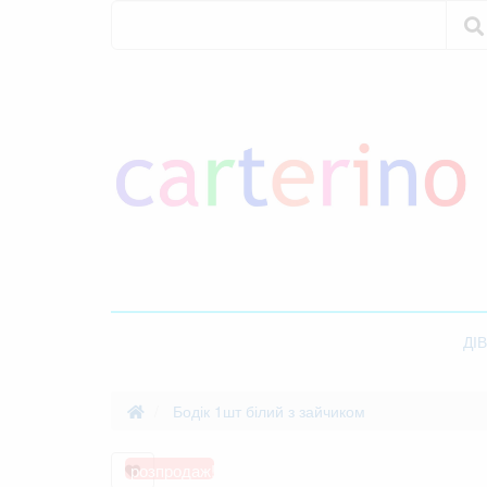
Пошук
Пошук
ДІ
Бодік 1шт білий з зайчиком
розпродаж!