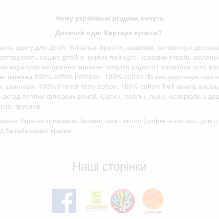
Чому українські родини хочуть
Дитячий одяг Картерс купити?
івень одягу для дітей. Унікальні принти, нашивки, неповторні декора
етворюють наших дітей в милих принцес, казкових героїв, маленьки
вих карапузів неодмінно виникне почуття радості і посмішка осяє ва
і тканини 100% cotton interlock, 100% cotton rib використовуються в
ки, ромпери. 100% French terry cotton, 100% cotton Twill мають висок
 в склад теплих флісових речей. Сатин, поплін, льон, матеріали з д
сів, трусиків.
зинах України тримають баланс ціни і якості (добре носяться, дов
д батьків нашої країни.
Відгуки клієнтів
Наші сторінки