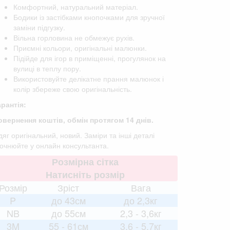
Комфортний, натуральний матеріал.
Бодики із застібками кнопочками для зручної
заміни підгузку.
Вільна горловина не обмежує рухів.
Приємні кольори, оригінальні малюнки.
Підійде для ігор в приміщенні, прогулянок на
вулиці в теплу пору.
Використовуйте делікатне прання малюнок і
колір збереже свою оригінальність.
арантія:
овернення коштів, обмін протягом 14 днів.
яг оригінальний, новий. Заміри та інші деталі
точнюйте у онлайн консультанта.
Розмірна сітка
Натисніть розмір
Розмір
Зріст
Вага
P
до 43см
до 2,3кг
NB
до 55см
2,3 - 3,6кг
3M
55 - 61см
3,6 - 5,7кг