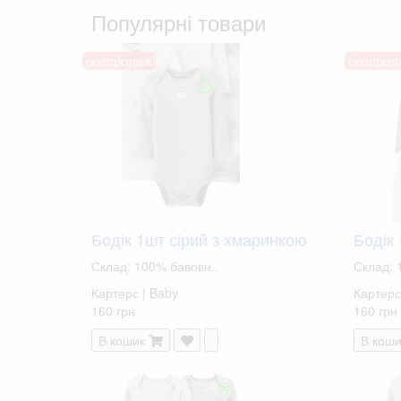
Популярні товари
розпродаж!
розпрод
Бодік 1шт сірий з хмаринкою
Бодік 
Склад: 100% бавовн..
Склад: 
Картерс | Baby
Картерс
160 грн
160 грн
В кошик
В коши