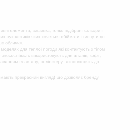
тивні елементи, вишивка, тонко підібрані кольори і
х пухнастиків яких хочеться обіймати і тиснути до
ше обличчя.
 моделях для теплої погоди які контактують з тілом
у зносостійкість використовують для штанів, кофт,
одаванням еластану, поліестеру також входять до
го мають прекрасний вигляд) що дозволяє бренду