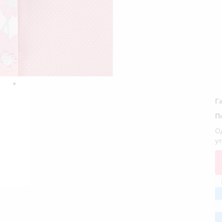
Г
П
Од
у