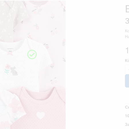
К
На
К
С
1
З