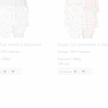
 1шт білий в барашки
Бодік 1шт рожевий в см
100% бавовн..
Склад: 100% бавовн..
 | Baby
Картерс | Baby
160 грн
к
В кошик