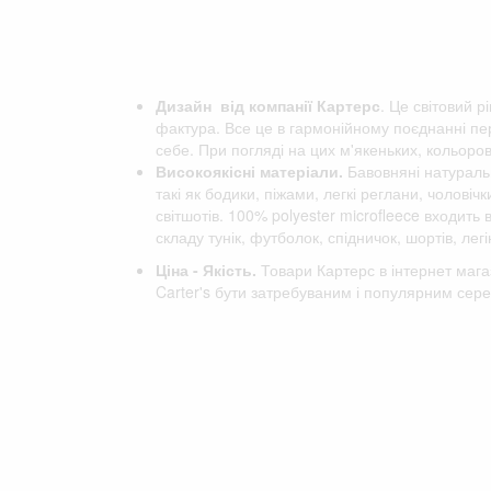
Дизайн від компанії
Картерс
. Це світовий р
фактура. Все це в гармонійному поєднанні пер
себе. При погляді на цих м'якеньких, кольоро
Високоякісні матеріали.
Бавовняні натуральн
такі як бодики, піжами, легкі реглани, чоловіч
світшотів. 100% polyester microfleece входить
складу тунік, футболок, спідничок, шортів, легін
Ціна - Якість.
Товари Картерс в інтернет мага
Carter's бути затребуваним і популярним сере