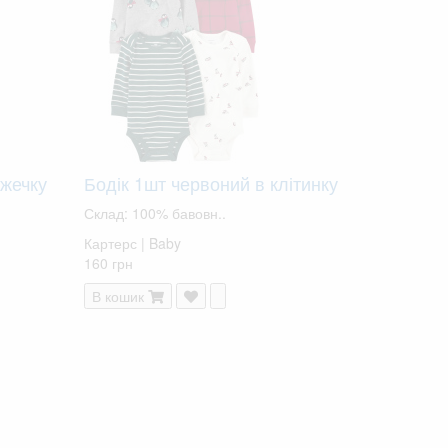
ужечку
Бодік 1шт червоний в клітинку
Склад: 100% бавовн..
Картерс | Baby
160 грн
В кошик