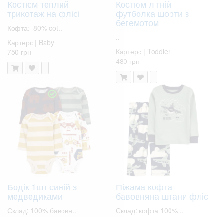
Костюм теплий
Костюм літній
трикотаж на флісі
футболка шорти з
бегемотом
Кофта: 80% cot..
..
Картерс | Baby
Картерс | Toddler
750 грн
480 грн
Бодік 1шт синій з
Піжама кофта
медведиками
бавовняна штани фліс
Склад: 100% бавовн..
Склад: кофта 100% ..