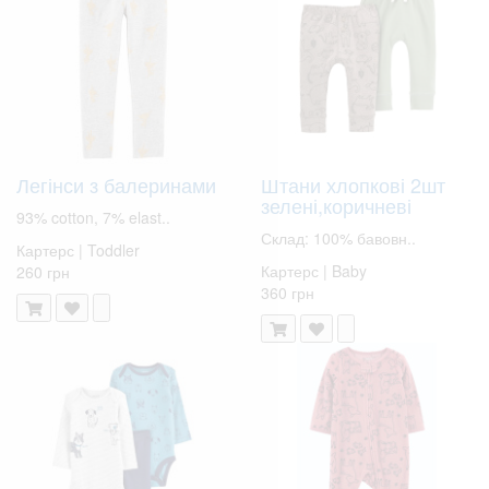
Легінси з балеринами
Штани хлопкові 2шт
зелені,коричневі
93% cotton, 7% elast..
Склад: 100% бавовн..
Картерс | Toddler
Картерс | Baby
260 грн
360 грн