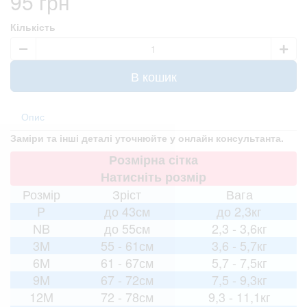
95 грн
Кількість
В кошик
Опис
Заміри та інші деталі уточнюйте у онлайн консультанта.
Розмірна сітка
Натисніть розмір
Розмір
Зріст
Вага
P
до 43см
до 2,3кг
NB
до 55см
2,3 - 3,6кг
3M
55 - 61см
3,6 - 5,7кг
6M
61 - 67см
5,7 - 7,5кг
9M
67 - 72см
7,5 - 9,3кг
12M
72 - 78см
9,3 - 11,1кг