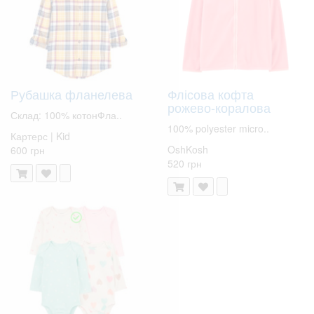
Рубашка фланелева
Флісова кофта
рожево-коралова
Склад: 100% котонФла..
100% polyester micro..
Картерс | Kid
OshKosh
600 грн
520 грн