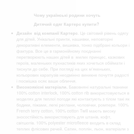
Чому українські родини хочуть
Дитячий одяг Картерс купити?
Дизайн від компанії
Картерс
. Це світовий рівень одягу
для дітей. Унікальні принти, нашивки, неповторні
декоративні елементи, вишивка, тонко підібрані кольори і
фактура. Все це в гармонійному поєднанні
перетворюють наших дітей в милих принцес, казкових
героїв, маленьких пухнастиків яких хочеться обіймати і
тиснути до себе. При погляді на цих м'якеньких,
кольорових карапузів неодмінно виникне почуття радості
і посмішка осяє ваше обличчя.
Високоякісні матеріали.
Бавовняні натуральні тканини
100% cotton interlock, 100% cotton rib використовуються в
моделях для теплої погоди які контактують з тілом такі як
бодики, піжами, легкі реглани, чоловічки, ромпери. 100%
French terry cotton, 100% cotton Twill мають високу
зносостійкість використовують для штанів, кофт,
світшотів. 100% polyester microfleece входить в склад
теплих флісових речей. Сатин, поплін, льон, матеріали з