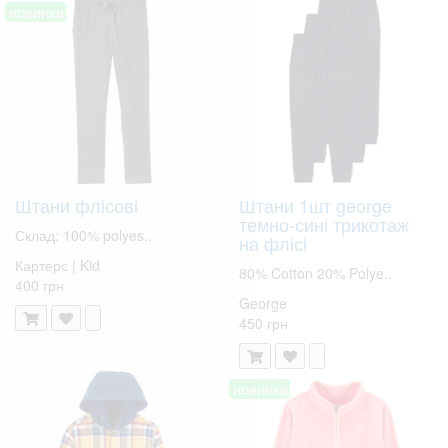
новинка!
Штани флісові
Штани 1шт george
темно-сині трикотаж
Склад: 100% polyes..
на флісі
Картерс | Kid
80% Cotton 20% Polye..
400 грн
George
450 грн
новинка!