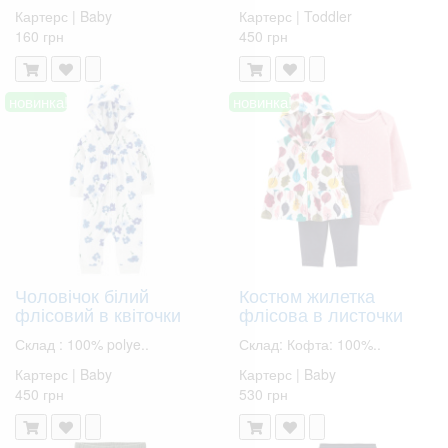
Картерс | Baby
Картерс | Toddler
160 грн
450 грн
новинка!
новинка!
Чоловічок білий
Костюм жилетка
флісовий в квіточки
флісова в листочки
Склад : 100% polye..
Склад: Кофта: 100%..
Картерс | Baby
Картерс | Baby
450 грн
530 грн