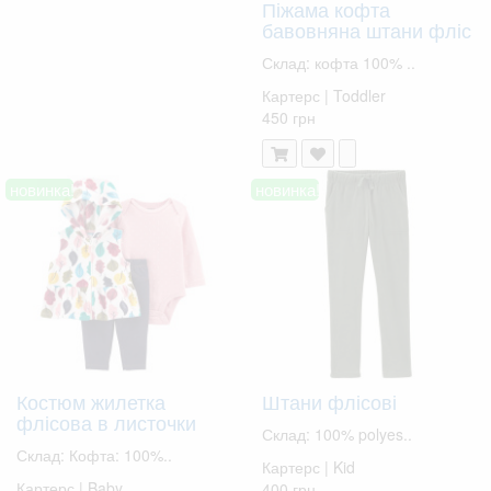
Піжама кофта
бавовняна штани фліс
Склад: кофта 100% ..
Картерс | Toddler
450 грн
новинка!
новинка!
Костюм жилетка
Штани флісові
флісова в листочки
Склад: 100% polyes..
Склад: Кофта: 100%..
Картерс | Kid
Картерс | Baby
400 грн