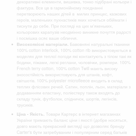
декоративні елементи, вишивка, тонко підібрані кольори і
фактура. Все це в гармонійному поєднанні
перетворюють наших дітей в милих принцес, казкових
героїв, маленьких пухнастиків яких хочеться обіймати і
тиснути до себе. При погляді на цих м'якеньких,
кольорових карапузів неодмінно виникне почуття радості
і посмішка осяє ваше обличчя.
Високоякісні матеріали.
Бавовняні натуральні тканини
100% cotton interlock, 100% cotton rib використовуються в
моделях для теплої погоди які контактують з тілом такі як
бодики, піжами, легкі реглани, чоловічки, ромпери. 100%
French terry cotton, 100% cotton Twill мають високу
зносостійкість використовують для штанів, кофт,
світшотів. 100% polyester microfleece входить в склад
теплих флісових речей. Сатин, поплін, льон, матеріали з
додаванням еластану, поліестеру також входять до
складу тунік, футболок, спідничок, шортів, легінсів,
трусиків.
Ціна - Якість.
Товари Картерс в інтернет магазинах
України тримають баланс ціни і якості (добре носяться,
довго мають прекрасний вигляд) що дозволяє бренду
Carter's бути затребуваним і популярним серед батьків